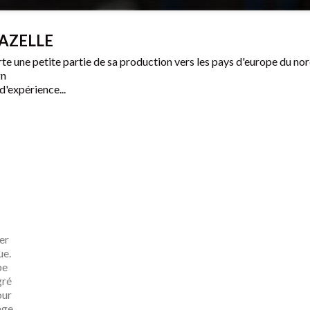
 GAZELLE
e une petite partie de sa production vers les pays d'europe du nor
gn
'expérience...
er
ue.
be
gré
our
age