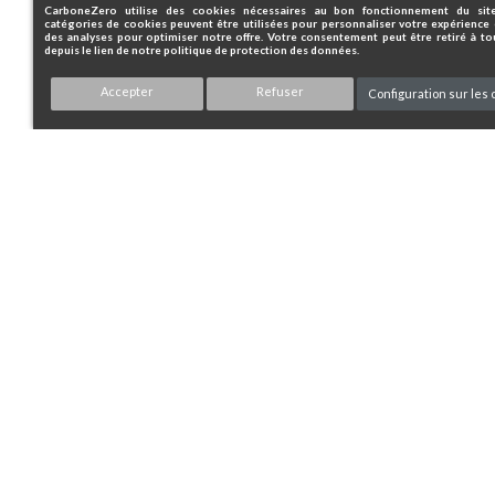
pour tarfication adaptée à votre
CarboneZero utilise des cookies nécessaires au bon fonctionnement du site
commande
catégories de cookies peuvent être utilisées pour personnaliser votre expérience 
des analyses pour optimiser notre offre. Votre consentement peut être retiré à 
depuis le lien de notre politique de protection des données.
Accepter
Refuser
Configuration sur les 
Catégories
Carbo
Notre catalogue
Nos se
Nos promotions
Louer u
Nos vélos d'occasion
Nos ma
Nos accessoires en ligne
Nos vé
Vous avez des questions ?
Contactez-nous
Copyright © Carbone Zero - 2026
|
Création TooEa