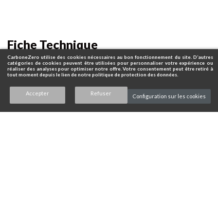
Fiche Technique
CarboneZero utilise des cookies nécessaires au bon fonctionnement du site. D’autres
catégories de cookies peuvent être utilisées pour personnaliser votre expérience ou
réaliser des analyses pour optimiser notre offre. Votre consentement peut être retiré à
tout moment depuis le lien de notre politique de protection des données.
Accepter
Refuser
Configuration sur les cookies
Assistance électrique : Moteur Panasonic GX Ultimate Pro
FIT
Batterie : 630Wh
Ordinateur de bord : FIT DSP1-S
Diamètre des jantes : 29 pouces AV 27.5 pouces AR
Forme du cadre : Entrée mixte
Couleur : Gloss bleu