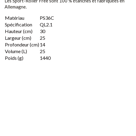
Les Sport-Roller Free sont 100 % étanches et fabriquées en
Allemagne.
Matériau
PS36C
Spécification
QL2.1
Hauteur (cm)
30
Largeur (cm)
25
Profondeur (cm)
14
Volume (L)
25
Poids (g)
1440